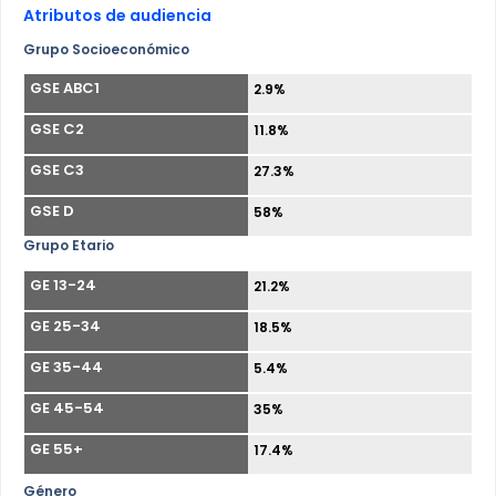
Atributos de audiencia
Grupo Socioeconómico
GSE ABC1
2.9%
GSE C2
11.8%
GSE C3
27.3%
GSE D
58%
Grupo Etario
GE 13-24
21.2%
GE 25-34
18.5%
GE 35-44
5.4%
GE 45-54
35%
GE 55+
17.4%
Género