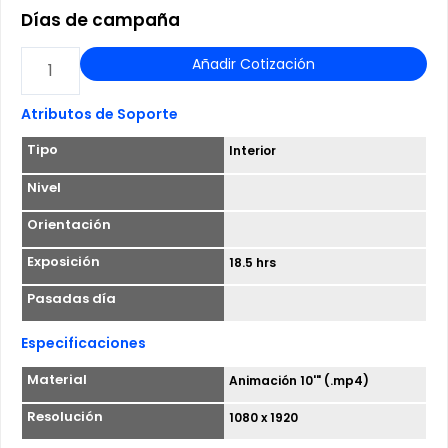
Días de campaña
TOTEM
Añadir Cotización
DIGITAL
UNIFAZ
Atributos de Soporte
-
Tipo
Interior
L5
ESTACION
Nivel
SAN
Orientación
PABLO
Exposición
18.5 hrs
cantidad
Pasadas día
Especificaciones
Material
Animación 10'" (.mp4)
Resolución
1080 x 1920