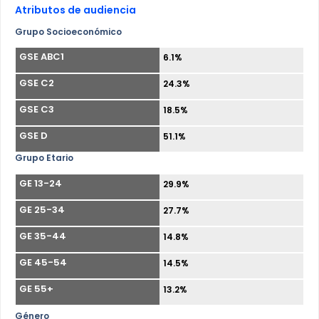
Atributos de audiencia
Grupo Socioeconómico
GSE ABC1
6.1%
GSE C2
24.3%
GSE C3
18.5%
GSE D
51.1%
Grupo Etario
GE 13-24
29.9%
GE 25-34
27.7%
GE 35-44
14.8%
GE 45-54
14.5%
GE 55+
13.2%
Género