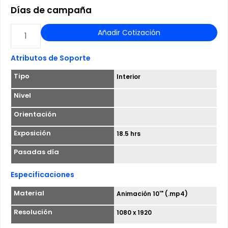
Días de campaña
TÓTEM
Añadir Cotización
DIGITAL
BIFAZ
Atributos de Soporte
-
Tipo
Interior
L1
ESTACION
Nivel
LOS
Orientación
HEROES
Exposición
18.5 hrs
cantidad
Pasadas día
Especificaciones
Material
Animación 10'" (.mp4)
Resolución
1080 x 1920