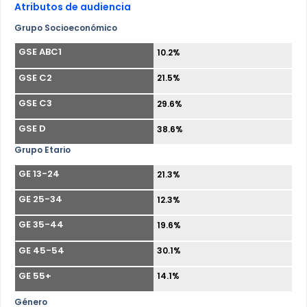
Atributos de audiencia
Grupo Socioeconómico
GSE ABC1
10.2%
GSE C2
21.5%
GSE C3
29.6%
GSE D
38.6%
Grupo Etario
GE 13-24
21.3%
GE 25-34
12.3%
GE 35-44
19.6%
GE 45-54
30.1%
GE 55+
14.1%
Género