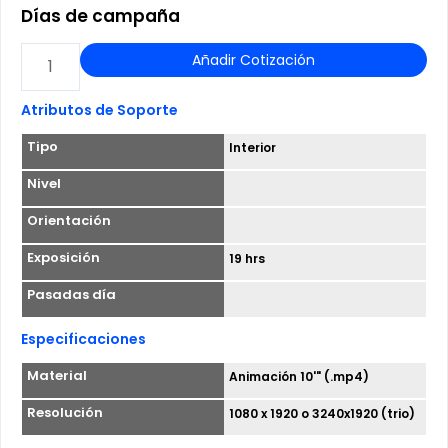
Días de campaña
PANEL
Añadir Cotización
TRIO
DIGITAL
Atributos de Soporte
-
Tipo
Interior
L4
ESTACION
Nivel
VICENTE
Orientación
VALDES
Exposición
19 hrs
cantidad
Pasadas día
Especificaciones
Material
Animación 10'" (.mp4)
Resolución
1080 x 1920 o 3240x1920 (trio)