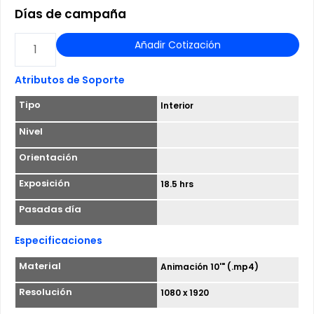
Días de campaña
PALETA
Añadir Cotización
DIGITAL
-
Atributos de Soporte
L1
Tipo
Interior
ESTACION
LOS
Nivel
LEONES
Orientación
cantidad
Exposición
18.5 hrs
Pasadas día
Especificaciones
Material
Animación 10'" (.mp4)
Resolución
1080 x 1920