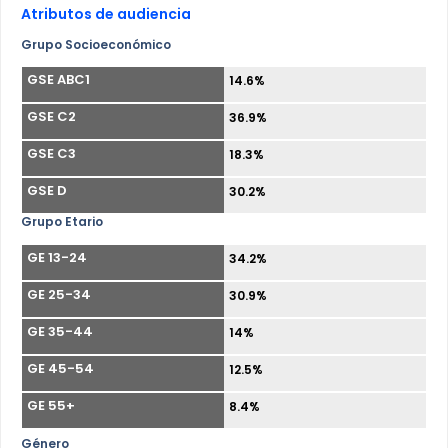
Atributos de audiencia
Grupo Socioeconómico
GSE ABC1
14.6%
GSE C2
36.9%
GSE C3
18.3%
GSE D
30.2%
Grupo Etario
GE 13-24
34.2%
GE 25-34
30.9%
GE 35-44
14%
GE 45-54
12.5%
GE 55+
8.4%
Género