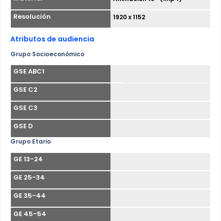
Resolución
1920 x 1152
Atributos de audiencia
Grupo Socioeconómico
GSE ABC1
GSE C2
GSE C3
GSE D
Grupo Etario
GE 13-24
GE 25-34
GE 35-44
GE 45-54