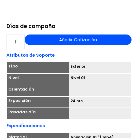
Días de campaña
LED
Añadir Cotización
SALIDA
PONIENTE
Atributos de Soporte
T1
Tipo
Exterior
-
AEROPUERTO
Nivel
Nivel 01
INTERNACIONAL
Orientación
AMB
Exposición
24 hrs
cantidad
Pasadas día
Especificaciones
Material
Animación 10'" (.mp4)