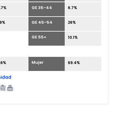
GE 35-44
.7%
6.7%
GE 45-54
.9%
26%
GE 55+
10.1%
Mujer
.6%
69.4%
midad