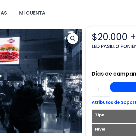
TAS
MI CUENTA
$
20.000
+
LED PASILLO PONI
Días de campa
LED
PASILLO
PONIENTE
Atributos de Sopor
D
-
Tipo
MALL
PASEO
Nivel
ARAUCO
ESTACION