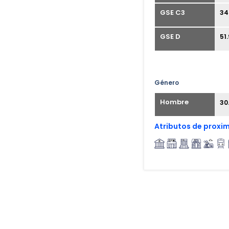
GSE C3
34
GSE D
51
Género
Hombre
30
Atributos de proxi