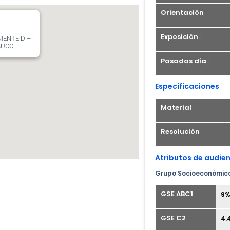
cantidad
Orientación
Exposición
IENTE D –
AUCO
Pasadas día
Especificaciones
Material
Resolución
Atributos de audie
Grupo Socioeconómic
GSE ABC1
9
GSE C2
4.