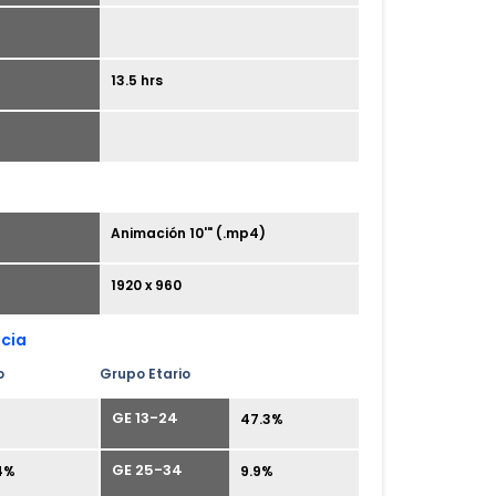
13.5 hrs
Animación 10'" (.mp4)
1920 x 960
ncia
o
Grupo Etario
GE 13-24
%
47.3%
GE 25-34
4%
9.9%