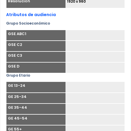
Resolución
1920 x 960
Atributos de audiencia
Grupo Socioeconómico
GSE ABC1
GSE C2
GSE C3
GSE D
Grupo Etario
GE 13-24
GE 25-34
GE 35-44
GE 45-54
GE 55+