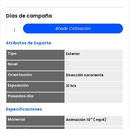
Días de campaña
LED
Añadir Cotización
-
LIBERTAD
Atributos de Soporte
/
Tipo
Exterior
15
NORTE
Nivel
cantidad
Orientación
Dirección nororiente
Exposición
21 hrs
Pasadas día
Especificaciones
Material
Animación 10'" (.mp4)